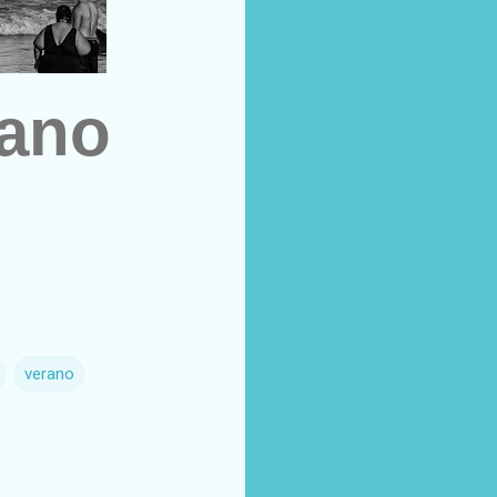
rano
verano