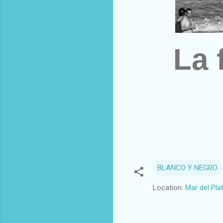
La 
BLANCO Y NEGRO
Location:
Mar del Pla
C